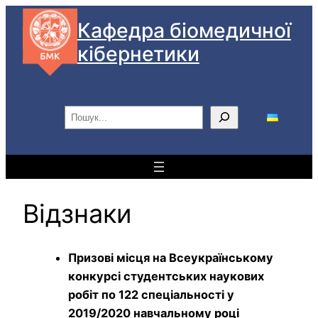
Перейти
Кафедра біомедичної
до
кібернетики
вмісту
П
о
ш
у
к
Відзнаки
Призові місця на Всеукраїнському
конкурсі студентських наукових
робіт по 122 спеціальності у
2019/2020 навчальному році