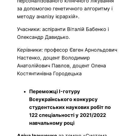
персоналізованого клінічного лікування
за допомогою генетичного алгоритму і
методу аналізу ієрархій».
Учасники: аспіранти Віталій Бабенко і
Олександр Давидько.
Керівники:
професор Євген Арнольдович
Настенко, доцент Володимир
Анатолійович Павлов, доцент Олена
Костянтинівна Городецька
Переможці I-готуру
Всеукраїнського конкурсу
студентських наукових робіт по
122 спеціальності у 2021/2022
навчальному році
Аліна Іванченко
за темою «Система