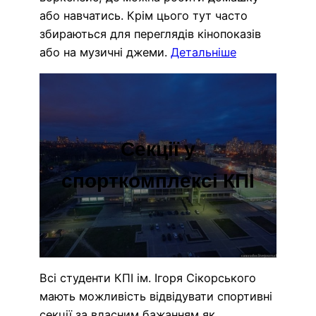
або навчатись. Крім цього тут часто
збираються для переглядів кінопоказів
або на музичні джеми.
Детальніше
Секції у
спорткомплексі КПІ
Всі студенти КПІ ім. Ігоря Сікорського
мають можливість відвідувати спортивні
секції за власним бажанням як