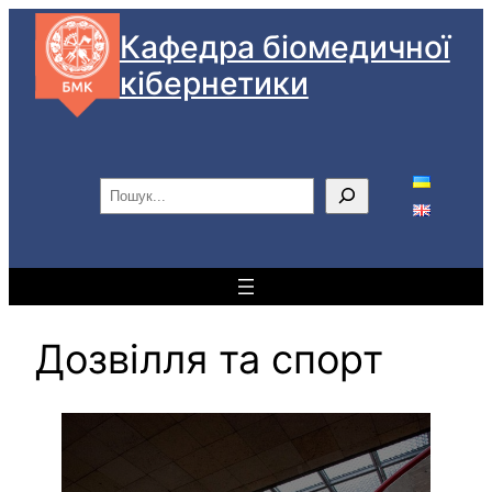
Перейти
Кафедра біомедичної
до
кібернетики
вмісту
П
о
ш
у
к
Дозвілля та спорт