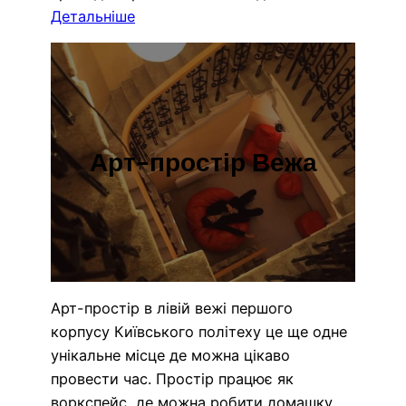
Детальніше
Арт-простір Вежа
Арт-простір в лівій вежі першого
корпусу Київського політеху це ще одне
унікальне місце де можна цікаво
провести час. Простір працює як
воркспейс, де можна робити домашку