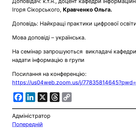
Доповідач: к.т.н., доцент кафедри інформацій
Ігоря Сікорського,
Кравченко Ольга.
Доповідь: Найкращі практики цифрової освіти 
Мова доповіді – українська.
На семінар запрошуються викладачі кафедри,
надати інформацію в групи
Посилання на конференцію:
https://us04web.zoom.us/j/77835814645?pw
Facebook
LinkedIn
X
Threads
Copy
Link
Адміністратор
Попередній