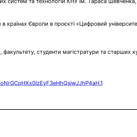
них систем та технологій КНУ ім. Тараса Шевченка,
в країнах Європи в проєкті «Цифровий університет:
 факультету, студенти магістратури та старших ку
d=oNrGCpHXx0lzEyF3eHhQsjwJJhP4aH.1