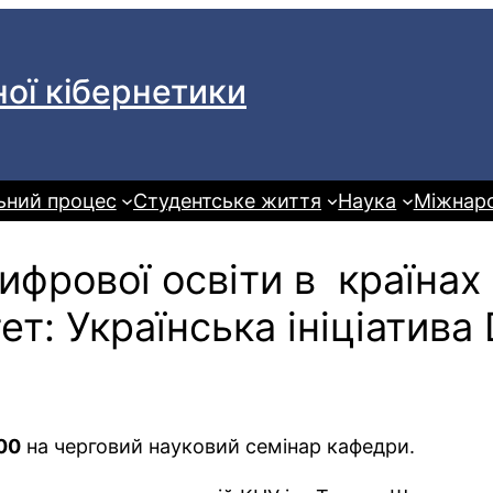
ої кібернетики
ьний процес
Студентське життя
Наука
Міжнаро
ифрової освіти в країнах
т: Українська ініціатива 
:00
на черговий науковий семінар кафедри.