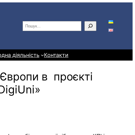
П
о
ш
у
дна діяльність
Контакти
к
 Європи в проєкті
DigiUni»