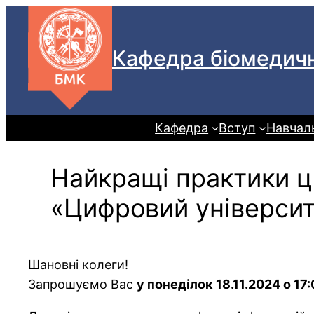
Перейти
до
Кафедра біомедичн
вмісту
Кафедра
Вступ
Навчал
Найкращі практики ц
«Цифровий університе
Шановні колеги!
Запрошуємо Вас
у понеділок 18.11.2024 о 17