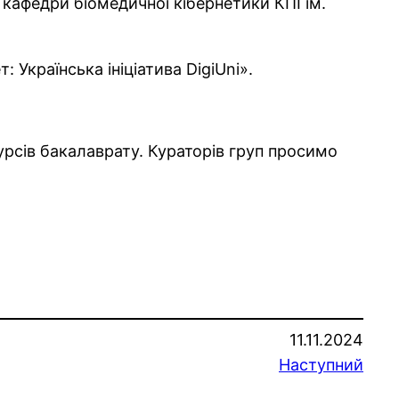
 кафедри біомедичної кібернетики КПІ ім.
 Українська ініціатива DigiUni».
рсів бакалаврату. Кураторів груп просимо
11.11.2024
Наступний