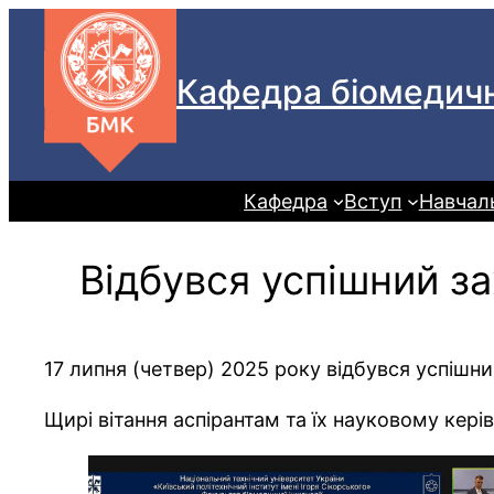
Перейти
до
Кафедра біомедичн
вмісту
Кафедра
Вступ
Навчал
Відбувся успішний з
17 липня (четвер) 2025 року відбувся успішни
Щирі вітання аспірантам та їх науковому кер