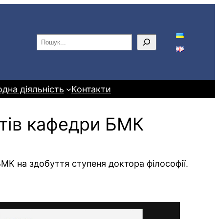
П
о
ш
у
дна діяльність
Контакти
к
нтів кафедри БМК
БМК на здобуття ступеня доктора філософії.