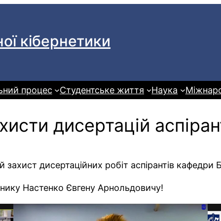
ої кібернетики
ьний процес
Студентське життя
Наука
Міжнаро
ахисти дисертацій аспіра
й захист дисертаційних робіт аспірантів кафедри 
івнику Настенко Євгену Арнольдовичу!