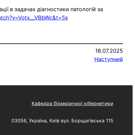
ції в задачах діагностики патологій за
atch?v=Votx__VBbWc&t=5s
18.07.2025
Наступний
Кафедра біомедичної кібернетики
03056, Україна, Київ вул. Борщагівська 115