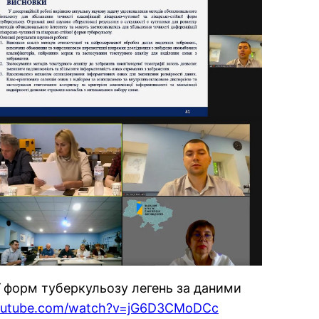
ї форм туберкульозу легень за даними
youtube.com/watch?v=jG6D3CMoDCc