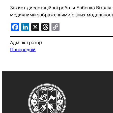
Захист дисертаційної роботи Бабенка Віталія 
медичними зображеннями різних модальносте
Facebook
LinkedIn
X
Threads
Copy
Link
Адміністратор
Попередній