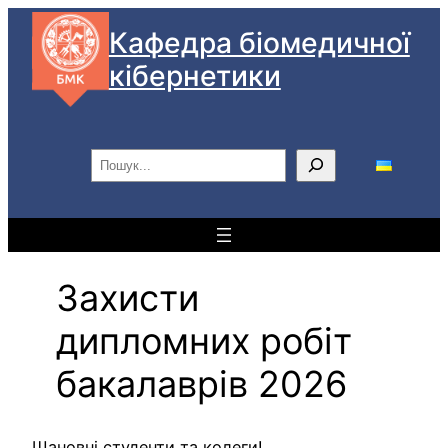
Перейти
Кафедра біомедичної
до
кібернетики
вмісту
П
о
ш
у
к
Захисти
дипломних робіт
бакалаврів 2026
Шановні студенти та колеги!