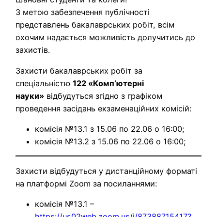
З метою забезпечення публічності
представлень бакалаврських робіт, всім
охочим надається можливість долучитись до
захистів.
Захисти бакалаврських робіт за
спеціальністю
122 «Компʼютерні
науки»
відбудуться згідно з графіком
проведення засідань екзаменаційних комісій:
комісія №13.1 з 15.06 по 22.06 о 16:00;
комісія №13.2 з 15.06 по 22.06 о 16:00;
Захисти відбудуться у дистанційному форматі
на платформі Zoom за посиланнями:
комісія №13.1 –
https://us02web.zoom.us/j/87388715417?