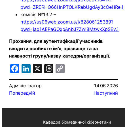
pwd=ZRERHQ66HnPTOLKRabUgdAy3cOeHRe.1
комісія №13.2 –
https://us06web.zoom.us/j/82806125389?
pwd=jao1AEPaGOxpAnbJ7Zwi8MzwkXpSEv.1
Прохання, для аутентифікації учасників
вводити особисте ім’я, прізвище та за
наявності групу/назву катедри/організації.
Facebook
LinkedIn
X
Threads
Copy
Link
Адміністратор
14.06.2026
Попередній
Наступний
Кафедра біомедичної кібернетики